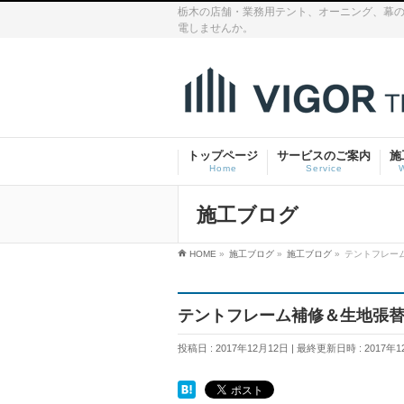
栃木の店舗・業務用テント、オーニング、幕の
電しませんか。
トップページ
サービスのご案内
施
Home
Service
施工ブログ
HOME
»
施工ブログ
»
施工ブログ
»
テントフレー
テントフレーム補修＆生地張
投稿日 : 2017年12月12日
最終更新日時 : 2017年1