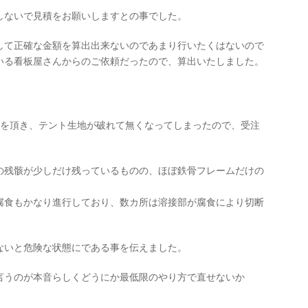
しないで見積をお願いしますとの事でした。
して正確な金額を算出出来ないのであまり行いたくはないので
いる看板屋さんからのご依頼だったので、算出いたしました。
話を頂き、テント生地が破れて無くなってしまったので、受注
の残骸が少しだけ残っているものの、ほぼ鉄骨フレームだけの
腐食もかなり進行しており、数カ所は溶接部が腐食により切断
ないと危険な状態にである事を伝えました。
言うのが本音らしくどうにか最低限のやり方で直せないか