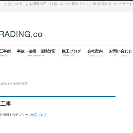
ことなら自社による縫製加工・鉄骨フレーム製作でテント屋歴10年以上のビガー
工事例
事故・破損・保険対応
施工ブログ
会社案内
お問い合わせ
Works
insurance
Work-Blog
Company
Contact
ム補修＆生地張替工事
替工事
2月6日
カテゴリー :
施工ブログ