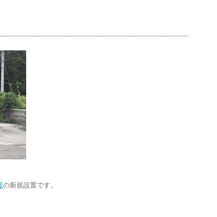
）
屋
の新規設置です。