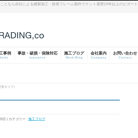
ことなら自社による縫製加工・鉄骨フレーム製作でテント屋歴10年以上のビガー
工事例
事故・破損・保険対応
施工ブログ
会社案内
お問い合わせ
Works
insurance
Work-Blog
Company
Contact
変形タイプ）
20日
カテゴリー :
施工ブログ