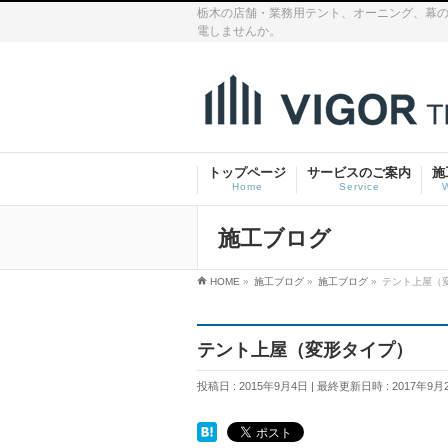
栃木の店舗・業務用テント、オーニング、幕の
電しませんか。
トップページ
サービスのご案内
施
Home
Service
施工ブログ
HOME
»
施工ブログ
»
施工ブログ
»
テント上屋（
テント上屋（変形タイプ）
投稿日 : 2015年9月4日
最終更新日時 : 2017年9月