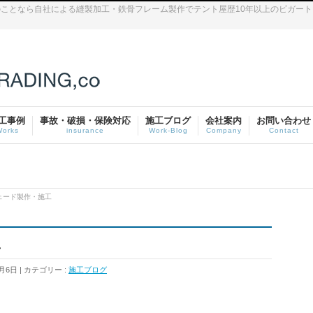
ことなら自社による縫製加工・鉄骨フレーム製作でテント屋歴10年以上のビガー
工事例
事故・破損・保険対応
施工ブログ
会社案内
お問い合わせ
Works
insurance
Work-Blog
Company
Contact
ェード製作・施工
工
1月6日
カテゴリー :
施工ブログ