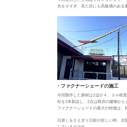
光をそそぎ、見た目にも高級感のある
・ファクナーシェードの施工
今回製作した膜材は1辺が４、３ｍ程度
柱を2本新設し、2点は既存の建物から
ファクナーシェードの最大の特徴は、
日差しをさえぎり日影が欲しい時、太
しているのです。