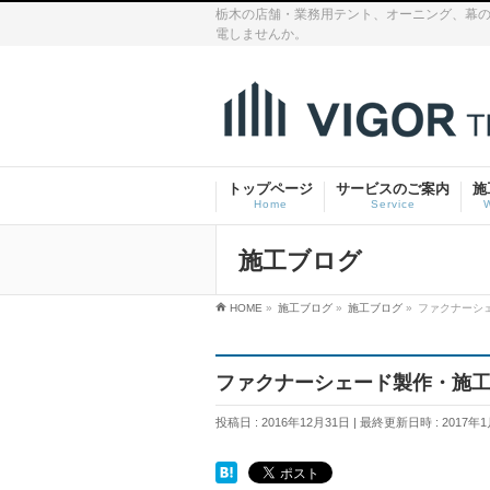
栃木の店舗・業務用テント、オーニング、幕の
電しませんか。
トップページ
サービスのご案内
施
Home
Service
施工ブログ
HOME
»
施工ブログ
»
施工ブログ
»
ファクナーシ
ファクナーシェード製作・施
投稿日 : 2016年12月31日
最終更新日時 : 2017年