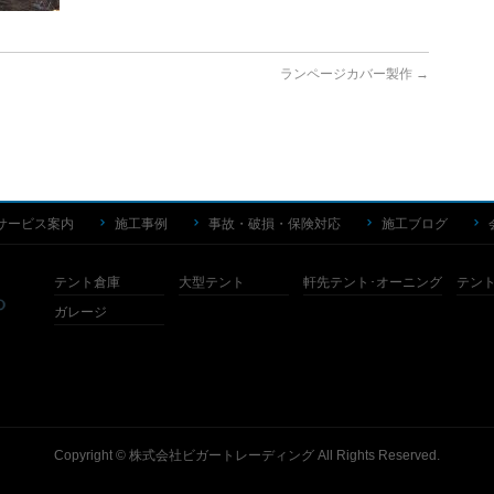
ランページカバー製作
→
サービス案内
施工事例
事故・破損・保険対応
施工ブログ
テント倉庫
大型テント
軒先テント･オーニング
テン
ガレージ
Copyright ©
株式会社ビガートレーディング
All Rights Reserved.