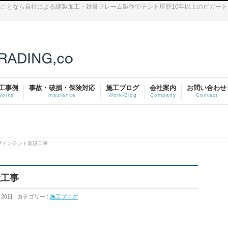
ことなら自社による縫製加工・鉄骨フレーム製作でテント屋歴10年以上のビガー
工事例
事故・破損・保険対応
施工ブログ
会社案内
お問い合わせ
Works
insurance
Work-Blog
Company
Contact
ザインテント新設工事
設工事
月20日
カテゴリー :
施工ブログ