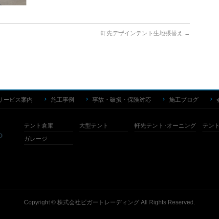
軒先デザインテント生地張替え
→
サービス案内
施工事例
事故・破損・保険対応
施工ブログ
テント倉庫
大型テント
軒先テント･オーニング
テン
ガレージ
Copyright ©
株式会社ビガートレーディング
All Rights Reserved.