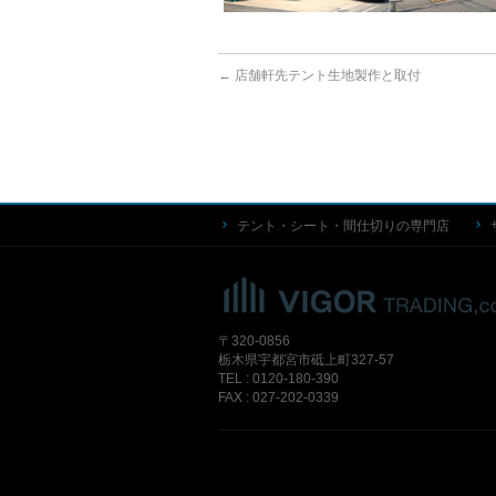
←
店舗軒先テント生地製作と取付
テント・シート・間仕切りの専門店
〒320-0856
栃木県宇都宮市砥上町327-57
TEL : 0120-180-390
FAX : 027-202-0339