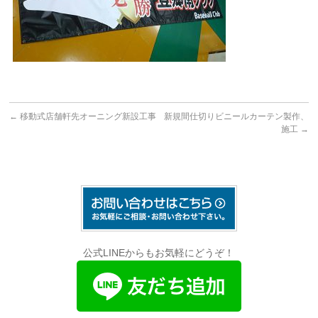
←
移動式店舗軒先オーニング新設工事
新規間仕切りビニールカーテン製作、
施工
→
公式LINEからもお気軽にどうぞ！