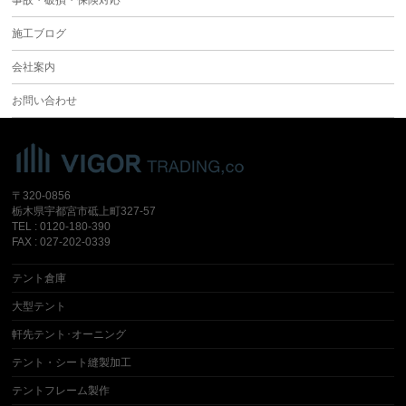
事故・破損・保険対応
施工ブログ
会社案内
お問い合わせ
〒320-0856
栃木県宇都宮市砥上町327-57
TEL : 0120-180-390
FAX : 027-202-0339
テント倉庫
大型テント
軒先テント･オーニング
テント・シート縫製加工
テントフレーム製作