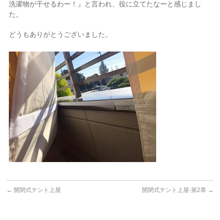
洗濯物が干せるわー！』と言われ、役に立てたなーと感じまし
た。
どうもありがとうございました。
←
開閉式テント上屋
開閉式テント上屋-第2章
→