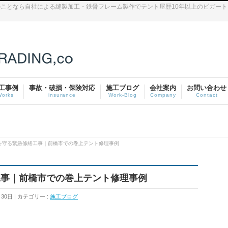
ことなら自社による縫製加工・鉄骨フレーム製作でテント屋歴10年以上のビガー
工事例
事故・破損・保険対応
施工ブログ
会社案内
お問い合わせ
Works
insurance
Work-Blog
Company
Contact
を守る緊急修繕工事｜前橋市での巻上テント修理事例
工事｜前橋市での巻上テント修理事例
月30日
カテゴリー :
施工ブログ