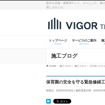
栃木の店舗・業務用テント、オーニング、幕の
電しませんか。
トップページ
サービスのご案内
施
Home
Service
施工ブログ
HOME
»
施工ブログ
»
施工ブログ
»
保育園の安全
保育園の安全を守る緊急修繕
投稿日 : 2025年9月30日
最終更新日時 : 2025年9