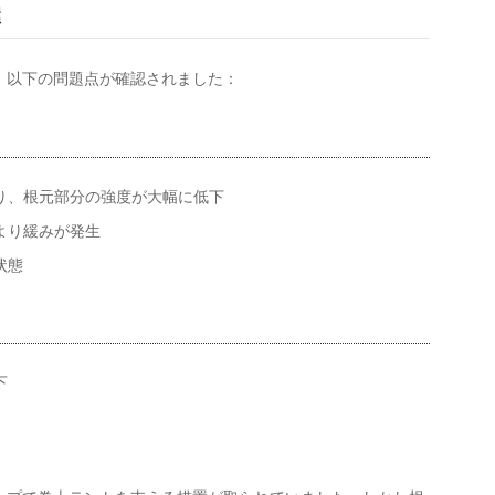
握
、以下の問題点が確認されました：
り、根元部分の強度が大幅に低下
より緩みが発生
状態
下