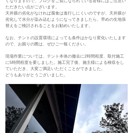
くなりますので、ブログをご覧になられている皆様にはご注意い
ただきたい点がございます。
天井膜の劣化がなければ腐食は進行しにくいのですが、天井膜が
劣化して水分が染み込むようになってきましたら、早めの生地張
替えをご検討されることをお勧めいたします。
なお、テントの設置環境によっても条件はかなり変化いたします
ので、お困りの際は、ぜひご一報ください。
現場作業については、テント本体の撤去に2時間程度、取付施工
に5時間程度を要しました。施工完了後、施主様による検収をし
ていただき、大変ご満足いただくことができました。
どうもありがとうございました。