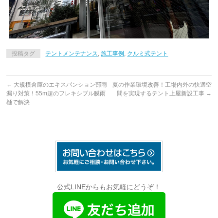
投稿タグ
テントメンテナンス
,
施工事例
,
クルミ式テント
←
大規模倉庫のエキスパンション部雨
夏の作業環境改善！工場内外の快適空
漏り対策！55m超のフレキシブル膜雨
間を実現するテント上屋新設工事
→
樋で解決
公式LINEからもお気軽にどうぞ！