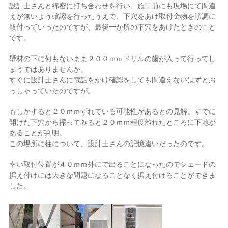
設計士さんと綿密に打ち合わせを行い、施工前にも現場にて間違
えが無いよう確認を行ったうえで、下穴をあけ取付金物を順調に
取付っていったのですが、最後一か所の下穴をあけたときのこと
です。
壁材の下に何もないまま２００ｍｍドリルの歯が入って行ってし
まうではありませんか。
すぐに設計士さんに電話をかけ確認をしても間違えないはずとお
っしゃっていたのですが。
もしかすると２０ｍｍずれている可能性があるとの見解。すでに
開けた下穴から探ってみると２０ｍｍ程度離れたところに下地が
あることが判明。
この場所に柱について、設計士さんの記憶違いだったのです。
幸い取付位置が４０ｍｍ外にで出ることになったのでシェードの
据え付けには大きな問題になることなく据え付けることができま
した。