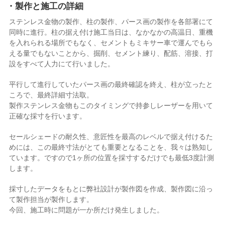
・製作と施工の詳細
ステンレス金物の製作、柱の製作、パース画の製作を各部署にて
同時に進行。柱の据え付け施工当日は、なかなかの高温日、重機
を入れられる場所でもなく、セメントもミキサー車で運んでもら
える量でもないことから、掘削、セメント練り、配筋、溶接、打
設をすべて人力にて行いました。
平行して進行していたパース画の最終確認を終え、柱が立ったと
ころで、最終詳細寸法取。
製作ステンレス金物もこのタイミングで持参しレーザーを用いて
正確な採寸を行います。
セールシェードの耐久性、意匠性を最高のレベルで据え付けるた
めには、この最終寸法がとても重要となることを、我々は熟知し
ています。ですので1ヶ所の位置を採寸するだけでも最低3度計測
します。
採寸したデータをもとに弊社設計が製作図を作成、製作図に沿っ
て製作担当が製作します。
今回、施工時に問題が一か所だけ発生しました。