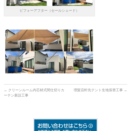
ビフォーアフター（セールシェード）
←
クリーンルーム内芯材式間仕切りカ
理髪店軒先テント生地張替工事
→
ーテン新設工事