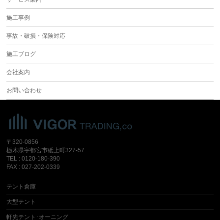
施工事例
事故・破損・保険対応
施工ブログ
会社案内
お問い合わせ
〒320-0856
栃木県宇都宮市砥上町327-57
TEL : 0120-180-390
FAX : 027-202-0339
テント倉庫
大型テント
軒先テント･オーニング