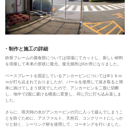
・制作と施工の詳細
鉄骨フレームの腐食部については現場にてカットし、新しい材料
を溶接して本来の形状に復元。復元個所は6か所になりました。
ベースプレートを固定しているアンカーピンについてはΦ１６ｍ
ｍが打ち込まれておりましたが、バールを使用して抜き取ると簡
単に抜けてしまう状況でしたので、アンカーピンを二股に切断
し、地中で2股に避ける構造に変更し、同じ穴に打ち込み直しま
した。
さらに、雨天時の水がアンカーピンの穴に入って緩んでしまうこ
とを防ぐために、アスファルト、天然石、コンクリートにしっか
りと効く、シーリング材を使用して、コーキングを行いました。