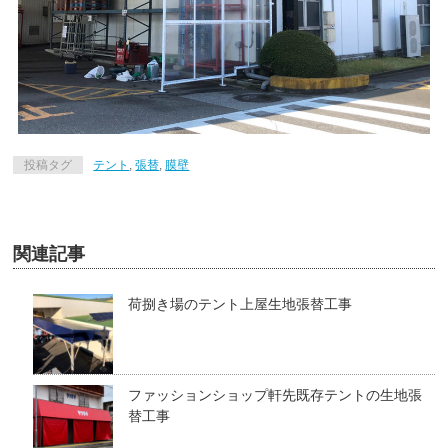
投稿タグ
テント
,
張替
,
膜壁
関連記事
荷捌き場のテント上屋生地張替工事
ファッションショップ軒先既存テントの生地張
替工事