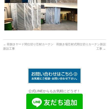
←
荷捌きヤード間仕切り芯材カーテン
荷捌き場芯材式間仕切りカーテン新設
新設工事
工事
→
公式LINEからもお気軽にどうぞ！