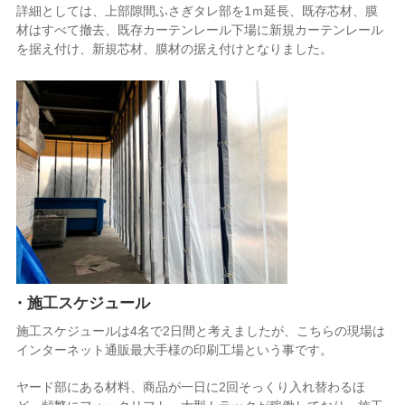
詳細としては、上部隙間ふさぎタレ部を1ｍ延長、既存芯材、膜
材はすべて撤去、既存カーテンレール下場に新規カーテンレール
を据え付け、新規芯材、膜材の据え付けとなりました。
・施工スケジュール
施工スケジュールは4名で2日間と考えましたが、こちらの現場は
インターネット通販最大手様の印刷工場という事です。
ヤード部にある材料、商品が一日に2回そっくり入れ替わるほ