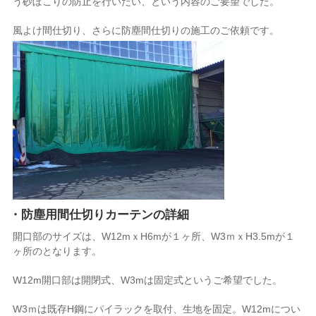
う砂ぼこりの防止を行いたい、という内容のご要望でした。
風よけ間仕切り、さらに防塵間仕切りの施工のご依頼です。
・防塵用間仕切りカーテンの詳細
開口部のサイズは、W12mｘH6mが１ヶ所、W3ｍｘH3.5mが１
ヶ所のとなります。
W12m開口部は開閉式、W3mは固定式というご希望でした。
W3ｍは既存H鋼にパイラックを取付、生地を固定。W12mについ