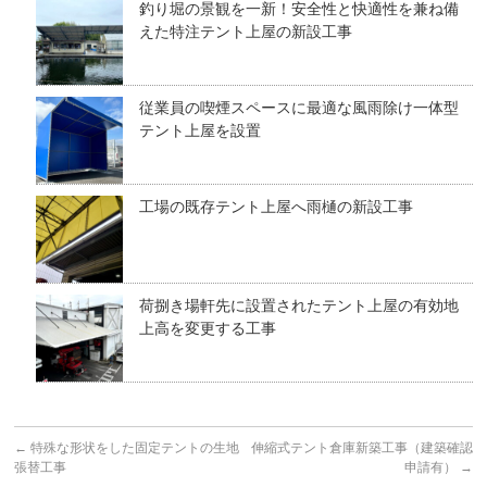
釣り堀の景観を一新！安全性と快適性を兼ね備
えた特注テント上屋の新設工事
従業員の喫煙スペースに最適な風雨除け一体型
テント上屋を設置
工場の既存テント上屋へ雨樋の新設工事
荷捌き場軒先に設置されたテント上屋の有効地
上高を変更する工事
←
特殊な形状をした固定テントの生地
伸縮式テント倉庫新築工事（建築確認
張替工事
申請有）
→