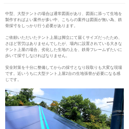
中型、大型テントの場合は通常図面があり、図面に添って生地を
製作すればよい案件が多い中、こちらの案件は図面が無い為、鉄
骨採寸をしっかり行う必要があります。
ご依頼いただいたテント上屋は脚立にて届くサイズだったため、
さほど苦労はありませんでしたが、場内に設置されている大きな
テント上屋の場合、劣化した生地の上を、鉄骨フレームずたいに
歩いて採寸しなければなりません。
安全対策を十分に整備してからの採寸となり段取りも大変な現場
です。近いうちに大型テント上屋2台の生地張替が必要になる感
じです。