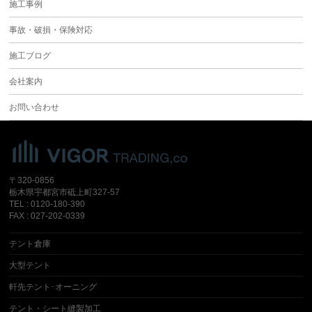
施工事例
事故・破損・保険対応
施工ブログ
会社案内
お問い合わせ
〒320-0856
栃木県宇都宮市砥上町327-57
TEL : 0120-180-390
FAX : 027-202-0339
テント倉庫
大型テント
軒先テント･オーニング
テント・シート縫製加工