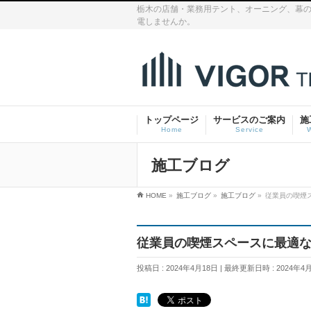
栃木の店舗・業務用テント、オーニング、幕の
電しませんか。
トップページ
サービスのご案内
施
Home
Service
施工ブログ
HOME
»
施工ブログ
»
施工ブログ
»
従業員の喫煙
従業員の喫煙スペースに最適
投稿日 : 2024年4月18日
最終更新日時 : 2024年4