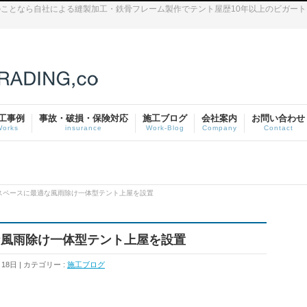
ことなら自社による縫製加工・鉄骨フレーム製作でテント屋歴10年以上のビガー
工事例
事故・破損・保険対応
施工ブログ
会社案内
お問い合わせ
Works
insurance
Work-Blog
Company
Contact
スペースに最適な風雨除け一体型テント上屋を設置
な風雨除け一体型テント上屋を設置
月18日
カテゴリー :
施工ブログ